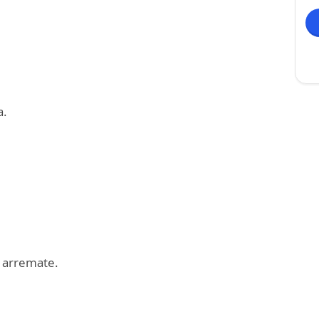
a.
e arremate.