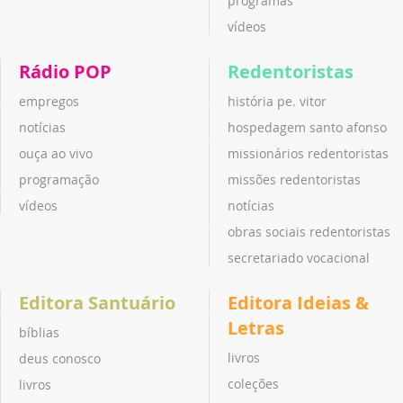
programas
vídeos
Rádio POP
Redentoristas
empregos
história pe. vitor
notícias
hospedagem santo afonso
ouça ao vivo
missionários redentoristas
programação
missões redentoristas
vídeos
notícias
obras sociais redentoristas
secretariado vocacional
Editora Santuário
Editora Ideias &
Letras
bíblias
livros
deus conosco
coleções
livros