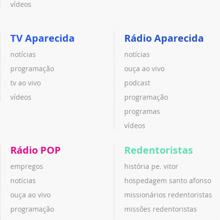
vídeos
TV Aparecida
Rádio Aparecida
notícias
notícias
programação
ouça ao vivo
tv ao vivo
podcast
vídeos
programação
programas
vídeos
Rádio POP
Redentoristas
empregos
história pe. vitor
notícias
hospedagem santo afonso
ouça ao vivo
missionários redentoristas
programação
missões redentoristas