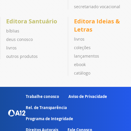
secretariado vocacional
Editora Santuário
Editora Ideias &
Letras
bíblias
livros
deus conosco
coleções
livros
lançamentos
outros produtos
ebook
catálogo
Trabalhe conosco
Aviso de Privacidade
Rel. de Transparência
Programa de Integridade
Direitos Autorais
Fale Conosco