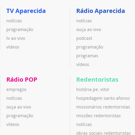
TV Aparecida
Rádio Aparecida
notícias
notícias
programação
ouça ao vivo
tv ao vivo
podcast
vídeos
programação
programas
vídeos
Rádio POP
Redentoristas
empregos
história pe. vitor
notícias
hospedagem santo afonso
ouça ao vivo
missionários redentoristas
programação
missões redentoristas
vídeos
notícias
obras sociais redentoristas