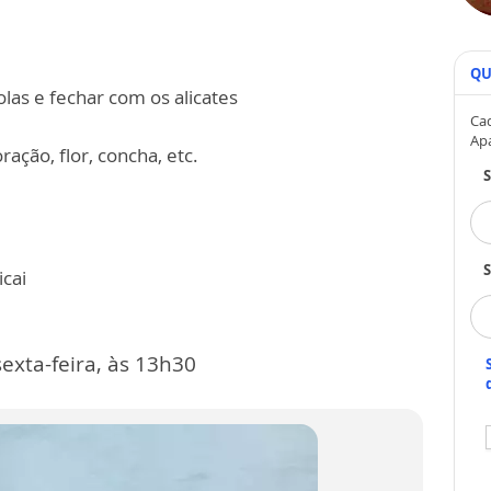
QU
olas e fechar com os alicates
Cad
Ap
ação, flor, concha, etc.
S
cai
exta-feira, às 13h30