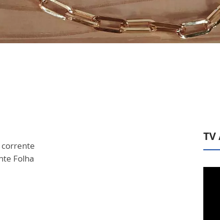
TV
 corrente
ente Folha