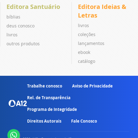
Editora Santuário
Editora Ideias &
Letras
bíblias
livros
deus conosco
coleções
livros
lançamentos
outros produtos
ebook
catálogo
Trabalhe conosco
Aviso de Privacidade
Rel. de Transparência
Programa de Integridade
Direitos Autorais
Fale Conosco