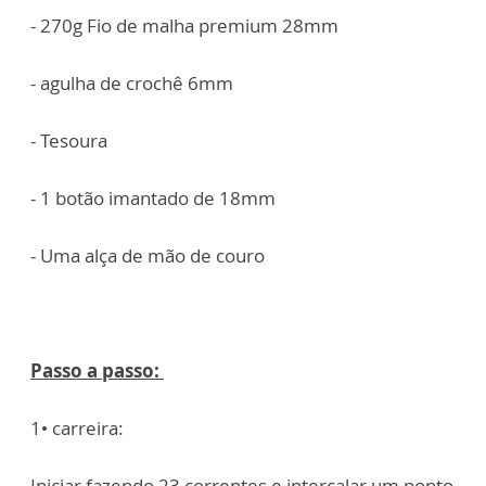
- 270g Fio de malha premium 28mm
- ⁠agulha de crochê 6mm
- ⁠Tesoura
- ⁠1 botão imantado de 18mm
- ⁠Uma alça de mão de couro
Passo a passo:
1• carreira:
Iniciar fazendo 23 correntes e intercalar um ponto