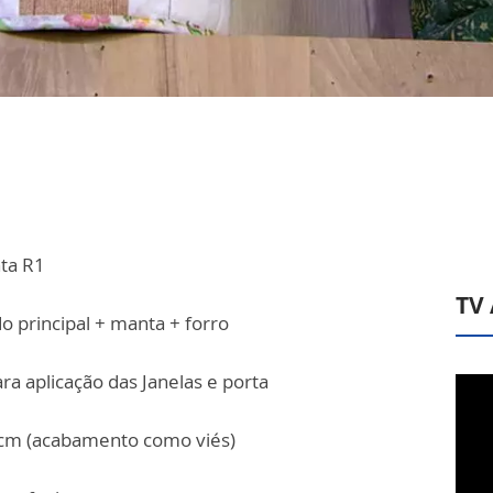
nta R1
TV
o principal + manta + forro
ra aplicação das Janelas e porta
0cm (acabamento como viés)