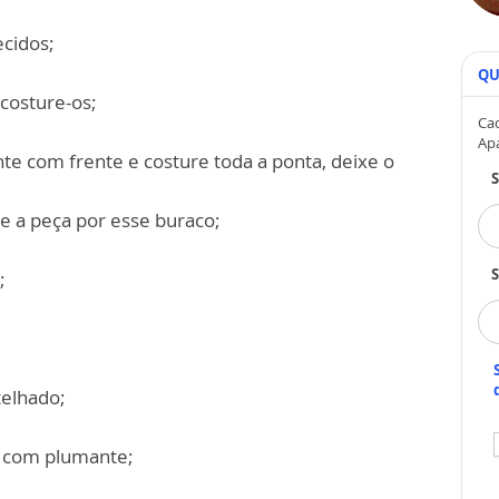
ecidos;
QU
costure-os;
Cad
Ap
nte com frente e costure toda a ponta, deixe o
e a peça por esse buraco;
S
;
telhado;
a com plumante;