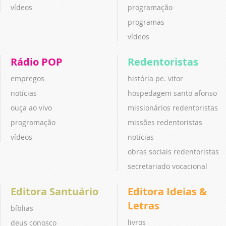
vídeos
programação
programas
vídeos
Rádio POP
Redentoristas
empregos
história pe. vitor
notícias
hospedagem santo afonso
ouça ao vivo
missionários redentoristas
programação
missões redentoristas
vídeos
notícias
obras sociais redentoristas
secretariado vocacional
Editora Santuário
Editora Ideias &
Letras
bíblias
livros
deus conosco