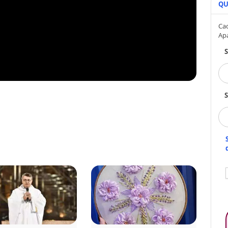
QU
Cad
Ap
S