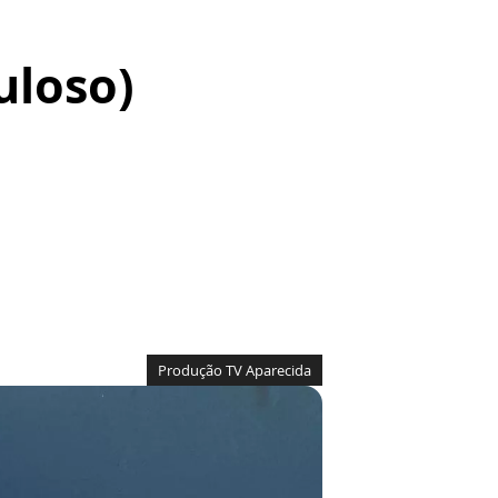
uloso)
Produção TV Aparecida