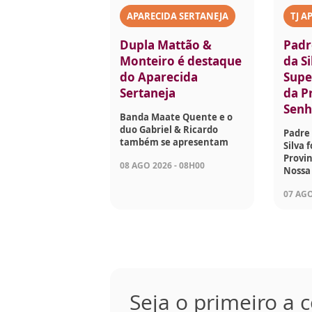
APARECIDA SERTANEJA
TJ A
Dupla Mattão &
Padr
Monteiro é destaque
da Si
do Aparecida
Supe
Sertaneja
da P
Senh
Banda Maate Quente e o
duo Gabriel & Ricardo
Padre 
também se apresentam
Silva 
Provin
08 AGO 2026 - 08H00
Nossa
07 AGO
Seja o primeiro a