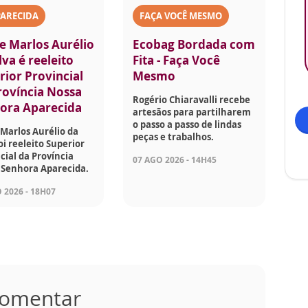
PARECIDA
FAÇA VOCÊ MESMO
e Marlos Aurélio
Ecobag Bordada com
lva é reeleito
Fita - Faça Você
rior Provincial
Mesmo
rovíncia Nossa
Rogério Chiaravalli recebe
ora Aparecida
artesãos para partilharem
o passo a passo de lindas
Marlos Aurélio da
peças e trabalhos.
foi reeleito Superior
cial da Província
07 AGO 2026 - 14H45
 Senhora Aparecida.
 2026 - 18H07
 comentar