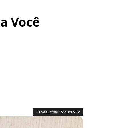
ça Você
Camila Rosa/Produção TV