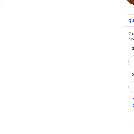
a
QU
Cad
Ap
S