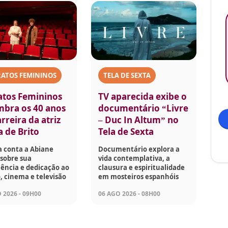
RATOS FEMININOS
TELA DE SEXTA
atos Femininos
TV aparecida exibe o
mbra os 40 anos
documentário “Livre
rreira da atriz
– Duc In Altum” no
a de Brito
Tela de Sexta
a conta a Abiane
Documentário explora a
sobre sua
vida contemplativa, a
ência e dedicação ao
clausura e espiritualidade
, cinema e televisão
em mosteiros espanhóis
 2026 - 09H00
06 AGO 2026 - 08H00