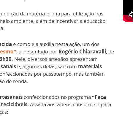
minuição da matéria-prima para utilização nas
 meio ambiente, além de incentivar a educação
va
.
ecida
e como ela auxilia nesta ação, um dos
Mesmo”
, apresentado por
Rogério Chiaravalli
, de
3h30
. Nele, diversos artesãos apresentam
esanais
e, algumas delas, são com
materiais
 confeccionadas por passatempo, mas também
ão de renda.
rtesanais
confeccionados no programa
“Faça
recicláveis.
Assista aos vídeos e inspire-se para
ças: