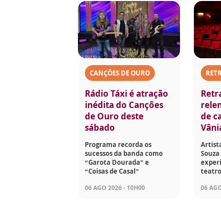
CANÇÕES DE OURO
RET
Rádio Táxi é atração
Retr
inédita do Canções
rele
de Ouro deste
de ca
sábado
Vâni
Programa recorda os
Artist
sucessos da banda como
Souza 
“Garota Dourada” e
experi
“Coisas de Casal”
teatro
06 AGO 2026 - 10H00
06 AGO