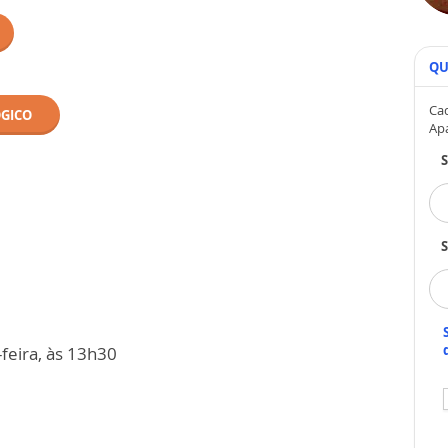
QU
Cad
ÓGICO
Ap
S
feira, às 13h30