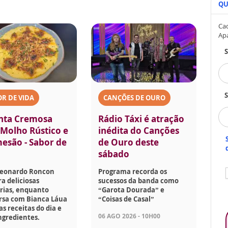
QU
Cad
Ap
S
R DE VIDA
CANÇÕES DE OURO
nta Cremosa
Rádio Táxi é atração
Molho Rústico e
inédita do Canções
esão - Sabor de
de Ouro deste
sábado
Leonardo Roncon
Programa recorda os
a deliciosas
sucessos da banda como
rias, enquanto
“Garota Dourada” e
rsa com Bianca Láua
“Coisas de Casal”
as receitas do dia e
06 AGO 2026 - 10H00
ngredientes.