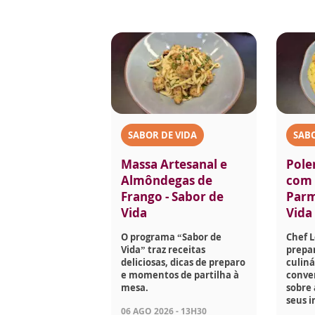
SABOR DE VIDA
SABO
Massa Artesanal e
Pole
Almôndegas de
com 
Frango - Sabor de
Parm
Vida
Vida
O programa “Sabor de
Chef 
Vida” traz receitas
prepar
deliciosas, dicas de preparo
culiná
e momentos de partilha à
conve
mesa.
sobre 
seus i
06 AGO 2026 - 13H30