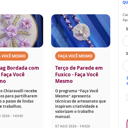
QU
Cad
Ap
S
A VOCÊ MESMO
FAÇA VOCÊ MESMO
ag Bordada com
Terço de Parede em
- Faça Você
Fuxico - Faça Você
mo
Mesmo
o Chiaravalli recebe
O programa “Faça Você
os para partilharem
Mesmo” apresenta
o a passo de lindas
técnicas de artesanato que
e trabalhos.
inspiram criatividade e
valorizam o trabalho
 2026 - 14H45
manual.
07 AGO 2026 - 14H20