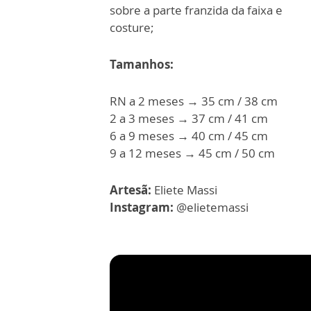
sobre a parte franzida da faixa e
costure;
Tamanhos:
RN a 2 meses → 35 cm / 38 cm
2 a 3 meses → 37 cm / 41 cm
6 a 9 meses → 40 cm / 45 cm
9 a 12 meses → 45 cm / 50 cm
Artesã:
Eliete Massi
Instagram:
@elietemassi