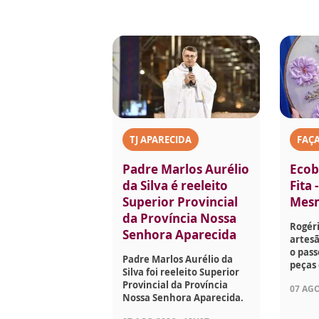
TJ APARECIDA
FAÇ
Padre Marlos Aurélio
Ecob
da Silva é reeleito
Fita 
Superior Provincial
Mes
da Província Nossa
Rogéri
Senhora Aparecida
artesã
o pass
Padre Marlos Aurélio da
peças 
Silva foi reeleito Superior
Provincial da Província
07 AGO
Nossa Senhora Aparecida.