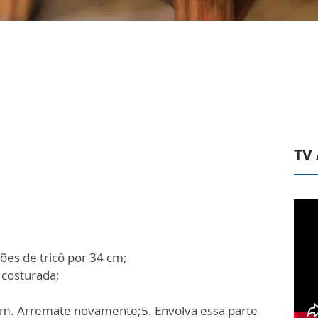
TV
ões de tricô por 34 cm;
 costurada;
 cm.
Arremate novamente;
5. Envolva essa parte