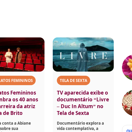
RATOS FEMININOS
TELA DE SEXTA
atos Femininos
TV aparecida exibe o
mbra os 40 anos
documentário “Livre
rreira da atriz
– Duc In Altum” no
a de Brito
Tela de Sexta
a conta a Abiane
Documentário explora a
sobre sua
vida contemplativa, a
QU