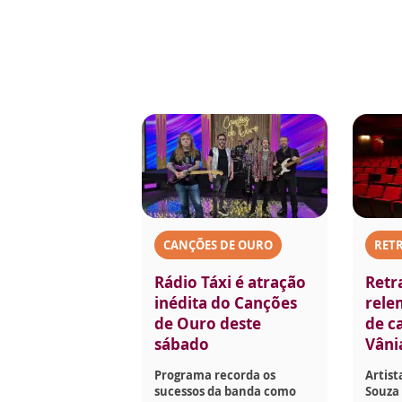
CANÇÕES DE OURO
RET
Rádio Táxi é atração
Retr
inédita do Canções
rele
de Ouro deste
de ca
sábado
Vâni
Programa recorda os
Artist
sucessos da banda como
Souza 