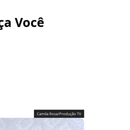
aça Você
Camila Rosa/Produção TV