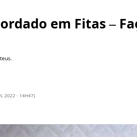
Bordado em Fitas – F
teus.
UL 2022 - 14H47)