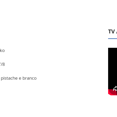
TV
iko
7/8
e pistache e branco