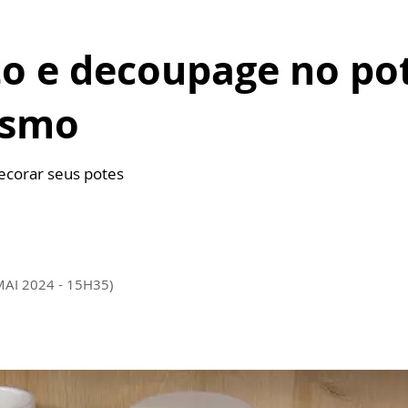
 e decoupage no pote
esmo
decorar seus potes
MAI 2024 - 15H35)