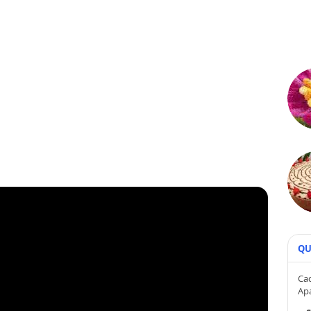
QU
Cad
Ap