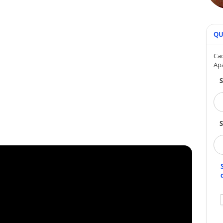
QU
Cad
Ap
S