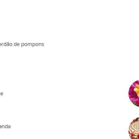
 cordão de pompons
se
landa