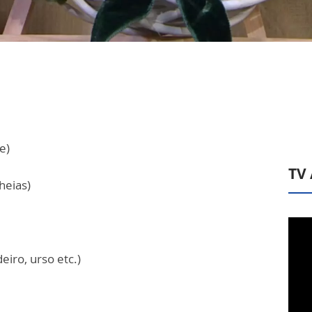
e)
TV
cheias)
eiro, urso etc.)