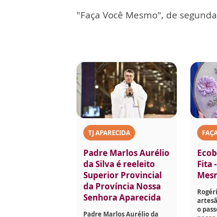
"Faça Você Mesmo", de segunda a
TJ APARECIDA
FAÇ
Padre Marlos Aurélio
Ecob
da Silva é reeleito
Fita 
Superior Provincial
Mes
da Província Nossa
Rogéri
Senhora Aparecida
artesã
o pass
Padre Marlos Aurélio da