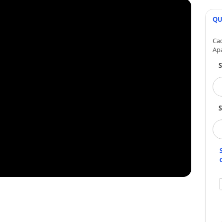
QU
Cad
Ap
S