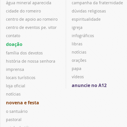
água mineral aparecida
campanha da fraternidade
cidade do romeiro
dúvidas religiosas
centro de apoio ao romeiro
espiritualidade
centro de eventos pe. vitor
igreja
contato
infográficos
doação
libras
notícias
família dos devotos
orações
história de nossa senhora
papa
imprensa
vídeos
locais turísticos
anuncie no A12
loja oficial
notícias
novena e festa
o santuário
pastoral