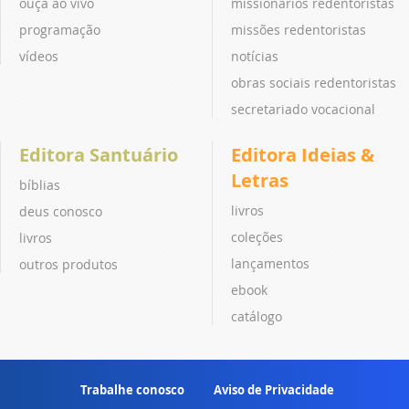
ouça ao vivo
missionários redentoristas
programação
missões redentoristas
vídeos
notícias
obras sociais redentoristas
secretariado vocacional
Editora Santuário
Editora Ideias &
Letras
bíblias
livros
deus conosco
coleções
livros
lançamentos
outros produtos
ebook
catálogo
Trabalhe conosco
Aviso de Privacidade