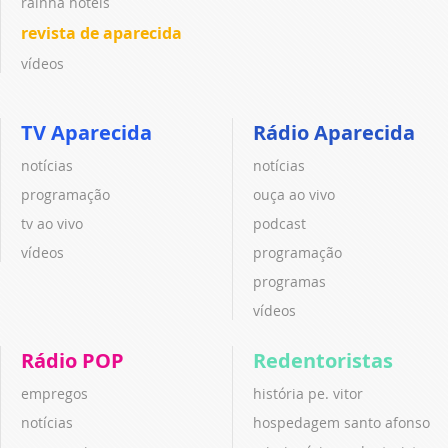
rainha hotéis
revista de aparecida
vídeos
TV Aparecida
Rádio Aparecida
notícias
notícias
programação
ouça ao vivo
tv ao vivo
podcast
vídeos
programação
programas
vídeos
Rádio POP
Redentoristas
empregos
história pe. vitor
notícias
hospedagem santo afonso