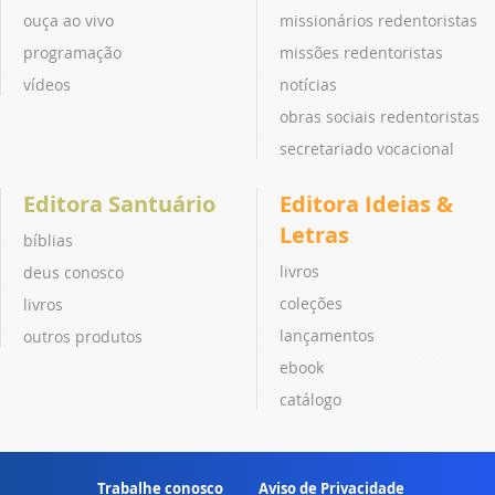
ouça ao vivo
missionários redentoristas
programação
missões redentoristas
vídeos
notícias
obras sociais redentoristas
secretariado vocacional
Editora Santuário
Editora Ideias &
Letras
bíblias
livros
deus conosco
coleções
livros
lançamentos
outros produtos
ebook
catálogo
Trabalhe conosco
Aviso de Privacidade