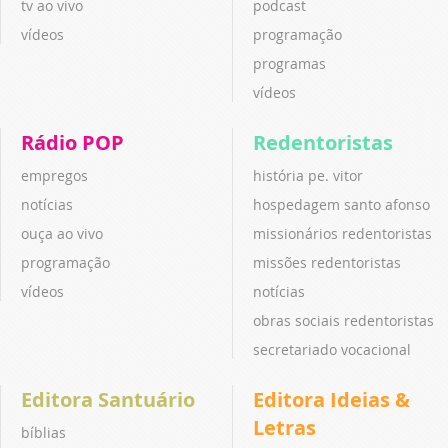
tv ao vivo
podcast
vídeos
programação
programas
vídeos
Rádio POP
Redentoristas
empregos
história pe. vitor
notícias
hospedagem santo afonso
ouça ao vivo
missionários redentoristas
programação
missões redentoristas
vídeos
notícias
obras sociais redentoristas
secretariado vocacional
Editora Santuário
Editora Ideias &
Letras
bíblias