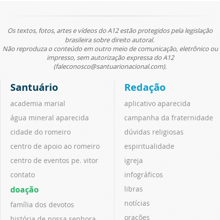
Os textos, fotos, artes e vídeos do A12 estão protegidos pela legislação
brasileira sobre direito autoral.
Não reproduza o conteúdo em outro meio de comunicação, eletrônico ou
impresso, sem autorização expressa do A12
(faleconosco@santuarionacional.com).
Santuário
Redação
academia marial
aplicativo aparecida
água mineral aparecida
campanha da fraternidade
cidade do romeiro
dúvidas religiosas
centro de apoio ao romeiro
espiritualidade
centro de eventos pe. vitor
igreja
contato
infográficos
doação
libras
notícias
família dos devotos
orações
história de nossa senhora