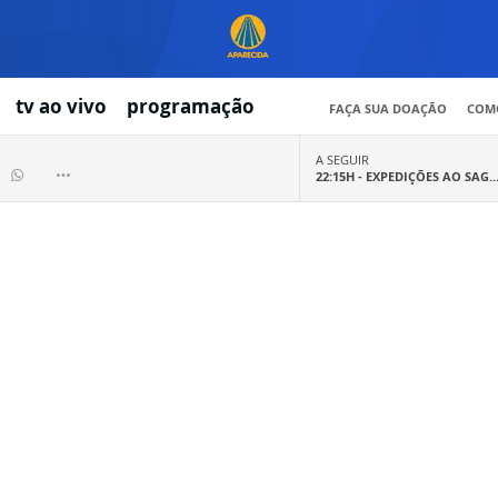
tv ao vivo
programação
FAÇA SUA DOAÇÃO
COMO
A SEGUIR
22:15H -
EXPEDIÇÕES AO SAG..