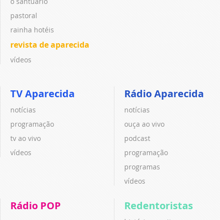
o santuário
pastoral
rainha hotéis
revista de aparecida
vídeos
TV Aparecida
Rádio Aparecida
notícias
notícias
programação
ouça ao vivo
tv ao vivo
podcast
vídeos
programação
programas
vídeos
Rádio POP
Redentoristas