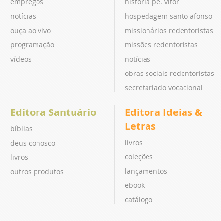
empregos
história pe. vitor
notícias
hospedagem santo afonso
ouça ao vivo
missionários redentoristas
programação
missões redentoristas
vídeos
notícias
obras sociais redentoristas
secretariado vocacional
Editora Santuário
Editora Ideias &
Letras
bíblias
livros
deus conosco
coleções
livros
lançamentos
outros produtos
ebook
catálogo