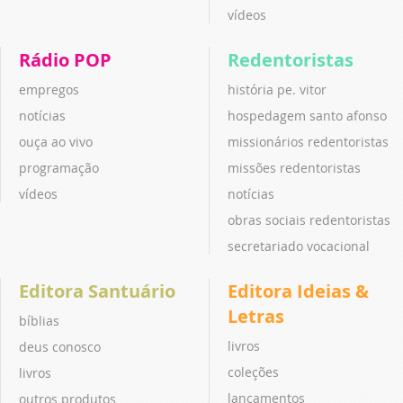
vídeos
Rádio POP
Redentoristas
empregos
história pe. vitor
notícias
hospedagem santo afonso
ouça ao vivo
missionários redentoristas
programação
missões redentoristas
vídeos
notícias
obras sociais redentoristas
secretariado vocacional
Editora Santuário
Editora Ideias &
Letras
bíblias
livros
deus conosco
coleções
livros
lançamentos
outros produtos