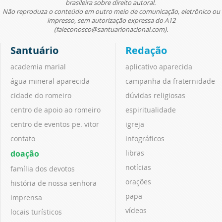
brasileira sobre direito autoral.
Não reproduza o conteúdo em outro meio de comunicação, eletrônico ou
impresso, sem autorização expressa do A12
(faleconosco@santuarionacional.com).
Santuário
Redação
academia marial
aplicativo aparecida
água mineral aparecida
campanha da fraternidade
cidade do romeiro
dúvidas religiosas
centro de apoio ao romeiro
espiritualidade
centro de eventos pe. vitor
igreja
contato
infográficos
doação
libras
notícias
família dos devotos
orações
história de nossa senhora
papa
imprensa
vídeos
locais turísticos