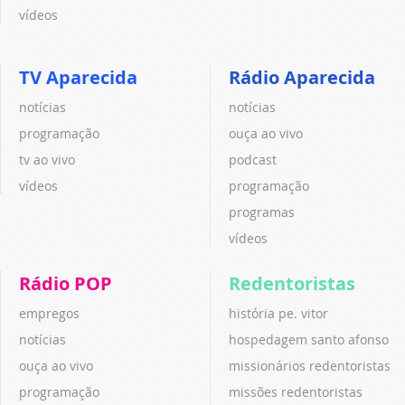
vídeos
TV Aparecida
Rádio Aparecida
notícias
notícias
programação
ouça ao vivo
tv ao vivo
podcast
vídeos
programação
programas
vídeos
Rádio POP
Redentoristas
empregos
história pe. vitor
notícias
hospedagem santo afonso
ouça ao vivo
missionários redentoristas
programação
missões redentoristas