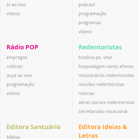
tv ao vivo
podcast
vídeos
programação
programas
vídeos
Rádio POP
Redentoristas
empregos
história pe. vitor
notícias
hospedagem santo afonso
ouça ao vivo
missionários redentoristas
programação
missões redentoristas
vídeos
notícias
obras sociais redentoristas
secretariado vocacional
Editora Santuário
Editora Ideias &
Letras
bíblias