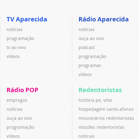
TV Aparecida
Rádio Aparecida
notícias
notícias
programação
ouça ao vivo
tv ao vivo
podcast
vídeos
programação
programas
vídeos
Rádio POP
Redentoristas
empregos
história pe. vitor
notícias
hospedagem santo afonso
ouça ao vivo
missionários redentoristas
programação
missões redentoristas
vídeos
notícias