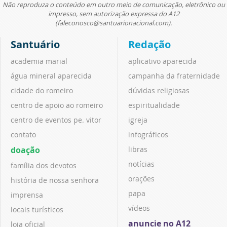
Não reproduza o conteúdo em outro meio de comunicação, eletrônico ou
impresso, sem autorização expressa do A12
(faleconosco@santuarionacional.com).
Santuário
Redação
academia marial
aplicativo aparecida
água mineral aparecida
campanha da fraternidade
cidade do romeiro
dúvidas religiosas
centro de apoio ao romeiro
espiritualidade
centro de eventos pe. vitor
igreja
contato
infográficos
doação
libras
notícias
família dos devotos
orações
história de nossa senhora
papa
imprensa
vídeos
locais turísticos
anuncie no A12
loja oficial