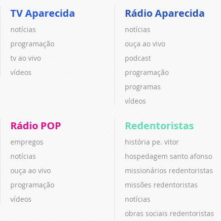
TV Aparecida
Rádio Aparecida
notícias
notícias
programação
ouça ao vivo
tv ao vivo
podcast
vídeos
programação
programas
vídeos
Rádio POP
Redentoristas
empregos
história pe. vitor
notícias
hospedagem santo afonso
ouça ao vivo
missionários redentoristas
programação
missões redentoristas
vídeos
notícias
obras sociais redentoristas