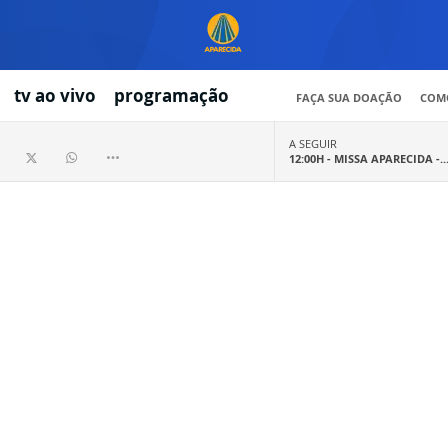
tv ao vivo
programação
FAÇA SUA DOAÇÃO
COMO
A SEGUIR
12:00H -
MISSA APARECIDA -..