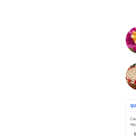
QU
Cad
Ap