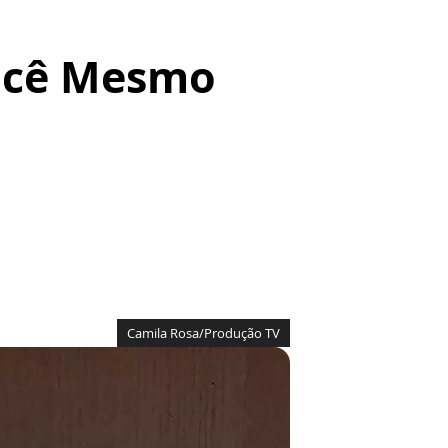
Você Mesmo
Camila Rosa/Produção TV