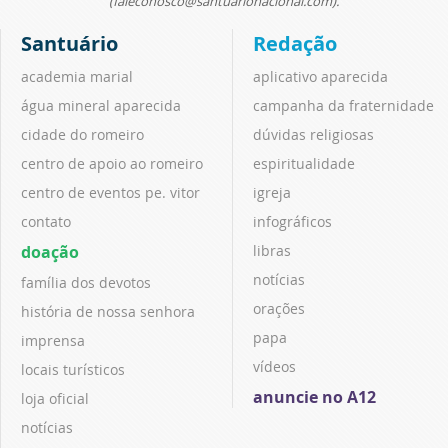
(faleconosco@santuarionacional.com).
Santuário
Redação
academia marial
aplicativo aparecida
água mineral aparecida
campanha da fraternidade
cidade do romeiro
dúvidas religiosas
centro de apoio ao romeiro
espiritualidade
centro de eventos pe. vitor
igreja
contato
infográficos
doação
libras
notícias
família dos devotos
orações
história de nossa senhora
papa
imprensa
vídeos
locais turísticos
anuncie no A12
loja oficial
notícias