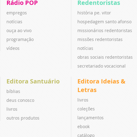
Rádio POP
Redentoristas
empregos
história pe. vitor
notícias
hospedagem santo afonso
ouça ao vivo
missionários redentoristas
programação
missões redentoristas
vídeos
notícias
obras sociais redentoristas
secretariado vocacional
Editora Santuário
Editora Ideias &
Letras
bíblias
livros
deus conosco
coleções
livros
lançamentos
outros produtos
ebook
catálogo