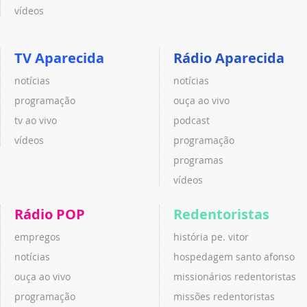
vídeos
TV Aparecida
Rádio Aparecida
notícias
notícias
programação
ouça ao vivo
tv ao vivo
podcast
vídeos
programação
programas
vídeos
Rádio POP
Redentoristas
empregos
história pe. vitor
notícias
hospedagem santo afonso
ouça ao vivo
missionários redentoristas
programação
missões redentoristas