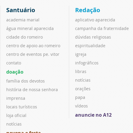
Santuário
Redação
academia marial
aplicativo aparecida
água mineral aparecida
campanha da fraternidade
cidade do romeiro
dúvidas religiosas
centro de apoio ao romeiro
espiritualidade
centro de eventos pe. vitor
igreja
contato
infográficos
doação
libras
notícias
família dos devotos
orações
história de nossa senhora
papa
imprensa
vídeos
locais turísticos
anuncie no A12
loja oficial
notícias
novena e festa