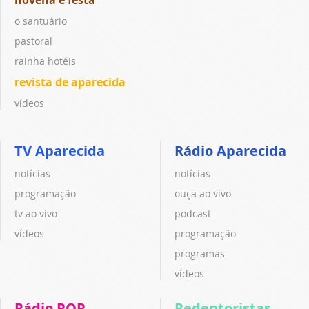
o santuário
pastoral
rainha hotéis
revista de aparecida
vídeos
TV Aparecida
Rádio Aparecida
notícias
notícias
programação
ouça ao vivo
tv ao vivo
podcast
vídeos
programação
programas
vídeos
Rádio POP
Redentoristas