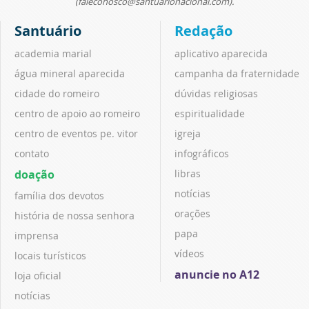
(faleconosco@santuarionacional.com).
Santuário
Redação
academia marial
aplicativo aparecida
água mineral aparecida
campanha da fraternidade
cidade do romeiro
dúvidas religiosas
centro de apoio ao romeiro
espiritualidade
centro de eventos pe. vitor
igreja
contato
infográficos
doação
libras
notícias
família dos devotos
orações
história de nossa senhora
papa
imprensa
vídeos
locais turísticos
anuncie no A12
loja oficial
notícias