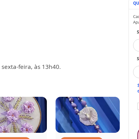
QU
Cad
Ap
S
exta-feira, às 13h40.