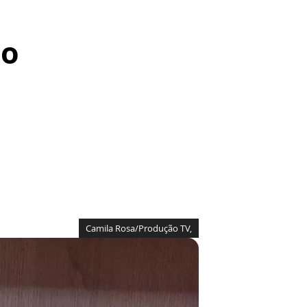
mo
Camila Rosa/Produção TV,