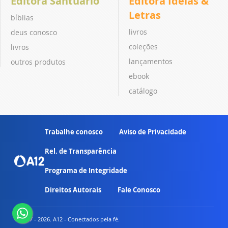
Editora Santuário
Editora Ideias &
Letras
bíblias
livros
deus conosco
coleções
livros
lançamentos
outros produtos
ebook
catálogo
Trabalhe conosco
Aviso de Privacidade
Rel. de Transparência
Programa de Integridade
Direitos Autorais
Fale Conosco
© 2007 - 2026. A12 - Conectados pela fé.