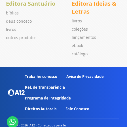
Editora Santuário
Editora Ideias &
Letras
bíblias
livros
deus conosco
coleções
livros
lançamentos
outros produtos
ebook
catálogo
Trabalhe conosco
Aviso de Privacidade
Rel. de Transparência
Programa de Integridade
Direitos Autorais
Fale Conosco
© 2007 - 2026. A12 - Conectados pela fé.