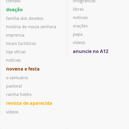
contato
infográficos
doação
libras
notícias
família dos devotos
orações
história de nossa senhora
papa
imprensa
vídeos
locais turísticos
anuncie no A12
loja oficial
notícias
novena e festa
o santuário
pastoral
rainha hotéis
revista de aparecida
vídeos