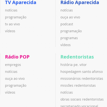
TV Aparecida
Rádio Aparecida
notícias
notícias
programação
ouça ao vivo
tv ao vivo
podcast
vídeos
programação
programas
vídeos
Rádio POP
Redentoristas
empregos
história pe. vitor
notícias
hospedagem santo afonso
ouça ao vivo
missionários redentoristas
programação
missões redentoristas
vídeos
notícias
obras sociais redentoristas
secretariado vocacional