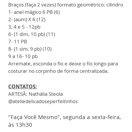
Braços (faça 2 vezes) formato geométrico: cilindro
1- anel mágico 6 PB (6)
2- (aum) X 6 (12)
3, 4 e 5 - 12pb
6- (1 dim, 10 pb) (11)
7- 11 PB
8- (1 sim, 9 pb) (10)
9 a 16- 10 pb
Arremate, esconda o fio e deixe o fio longo para
costurar no corpinho de forma centralizada.
CONTATOS:
ARTESÃ: Nathália Steola
@ateliedelicadoseperfeitinhos
"Faça Você Mesmo", segunda a sexta-feira,
às 13h30