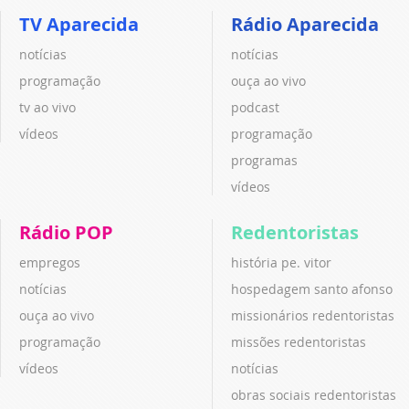
TV Aparecida
Rádio Aparecida
notícias
notícias
programação
ouça ao vivo
tv ao vivo
podcast
vídeos
programação
programas
vídeos
Rádio POP
Redentoristas
empregos
história pe. vitor
notícias
hospedagem santo afonso
ouça ao vivo
missionários redentoristas
programação
missões redentoristas
vídeos
notícias
obras sociais redentoristas