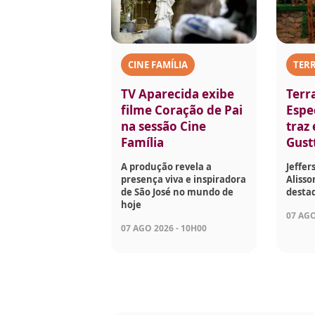
CINE FAMÍLIA
TERR
TV Aparecida exibe
Terr
filme Coração de Pai
Espec
na sessão Cine
traz
Família
Gust
A produção revela a
Jeffer
presença viva e inspiradora
Aliss
de São José no mundo de
desta
hoje
07 AGO
07 AGO 2026 - 10H00