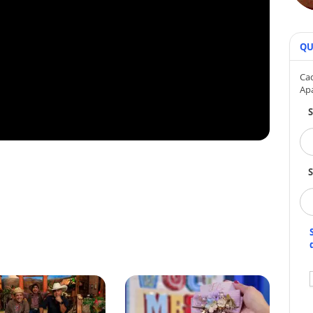
QU
Cad
Ap
S