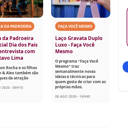
A DA PADROEIRA
FAÇA VOCÊ MESMO
a da Padroeira
Laço Gravata Duplo
ial Dia dos Pais
Luxo - Faça Você
 entrevista com
Mesmo
tavo Lima
O programa “Faça Você
Mesmo” traz
son Rocha e os filhos
semanalmente novas
on & Alex também são
ideias e técnicas para
ques da atração
quem gosta de criar com as
próprias mãos.
 2026 - 09H15
06 AGO 2026 - 14H40