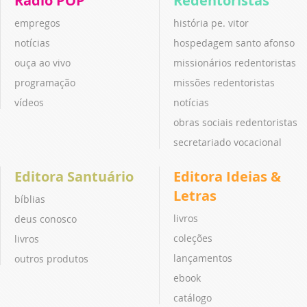
Rádio POP
Redentoristas
empregos
história pe. vitor
notícias
hospedagem santo afonso
ouça ao vivo
missionários redentoristas
programação
missões redentoristas
vídeos
notícias
obras sociais redentoristas
secretariado vocacional
Editora Santuário
Editora Ideias &
Letras
bíblias
livros
deus conosco
coleções
livros
lançamentos
outros produtos
ebook
catálogo