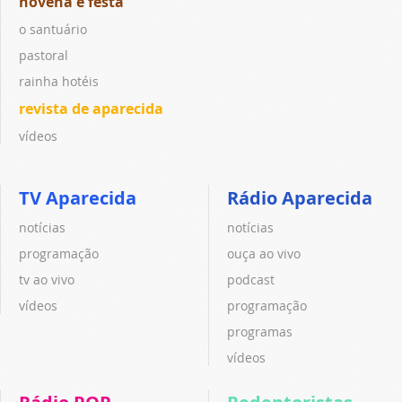
novena e festa
o santuário
pastoral
rainha hotéis
revista de aparecida
vídeos
TV Aparecida
Rádio Aparecida
notícias
notícias
programação
ouça ao vivo
tv ao vivo
podcast
vídeos
programação
programas
vídeos