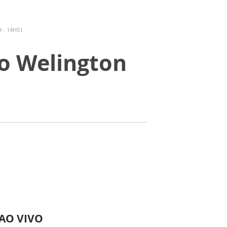
 - 14H51
ão Welington
 AO VIVO