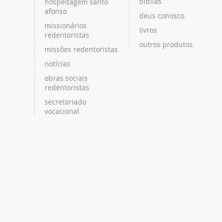
bíblias
hospedagem santo
afonso
deus conosco
missionários
livros
redentoristas
outros produtos
missões redentoristas
notícias
obras sociais
redentoristas
secretariado
vocacional