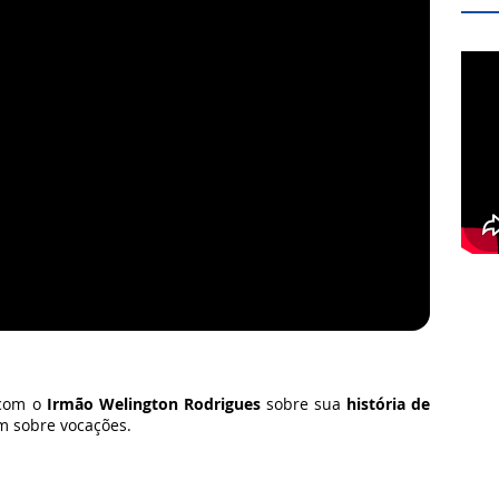
 com o
Irmão Welington Rodrigues
sobre sua
história de
m sobre vocações.