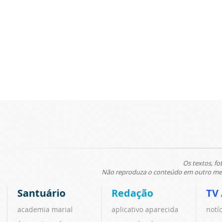
Os textos, fo
Não reproduza o conteúdo em outro meio
Santuário
Redação
TV
academia marial
aplicativo aparecida
notí