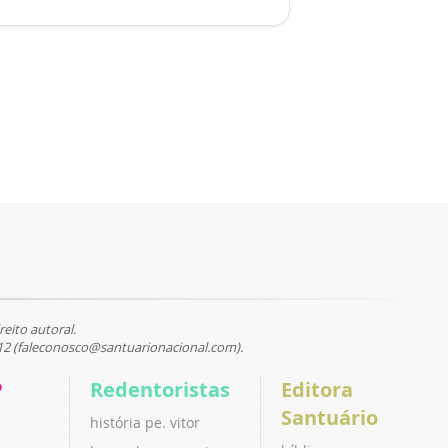
reito autoral.
12 (faleconosco@santuarionacional.com).
P
Redentoristas
Editora
Santuário
história pe. vitor