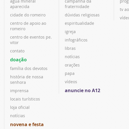
água mineral
campanha da
prog
aparecida
fraternidade
tv ao
cidade do romeiro
dúvidas religiosas
víde
centro de apoio ao
espiritualidade
romeiro
igreja
centro de eventos pe.
infográficos
vitor
libras
contato
notícias
doação
orações
família dos devotos
papa
história de nossa
vídeos
senhora
anuncie no A12
imprensa
locais turísticos
loja oficial
notícias
novena e festa