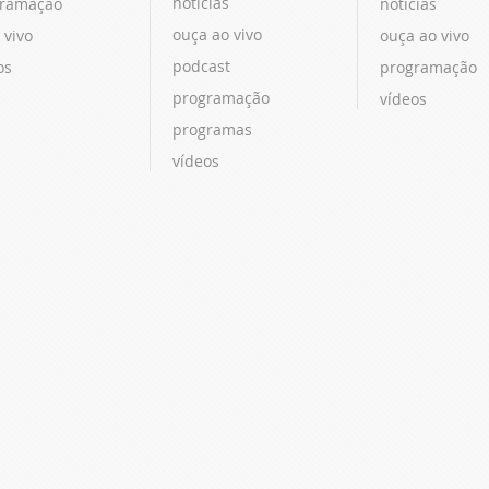
notícias
ramação
notícias
ouça ao vivo
 vivo
ouça ao vivo
podcast
os
programação
programação
vídeos
programas
vídeos