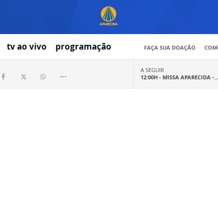
tv ao vivo
programação
FAÇA SUA DOAÇÃO
COMO
A SEGUIR
12:00H -
MISSA APARECIDA -..