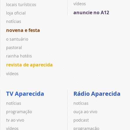
vídeos
locais turísticos
anuncie no A12
loja oficial
notícias
novena e festa
o santuário
pastoral
rainha hotéis
revista de aparecida
vídeos
TV Aparecida
Rádio Aparecida
notícias
notícias
programação
ouça ao vivo
tv ao vivo
podcast
vídeos
programação