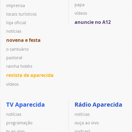
papa
imprensa
vídeos
locais turísticos
anuncie no A12
loja oficial
notícias
novena e festa
o santuário
pastoral
rainha hotéis
revista de aparecida
vídeos
TV Aparecida
Rádio Aparecida
notícias
notícias
programação
ouça ao vivo
tv ao vivo
podcast