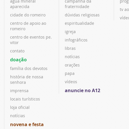
água mineral
campanha da
prog
aparecida
fraternidade
tv ao
cidade do romeiro
dúvidas religiosas
víde
centro de apoio ao
espiritualidade
romeiro
igreja
centro de eventos pe.
infográficos
vitor
libras
contato
notícias
doação
orações
família dos devotos
papa
história de nossa
vídeos
senhora
anuncie no A12
imprensa
locais turísticos
loja oficial
notícias
novena e festa