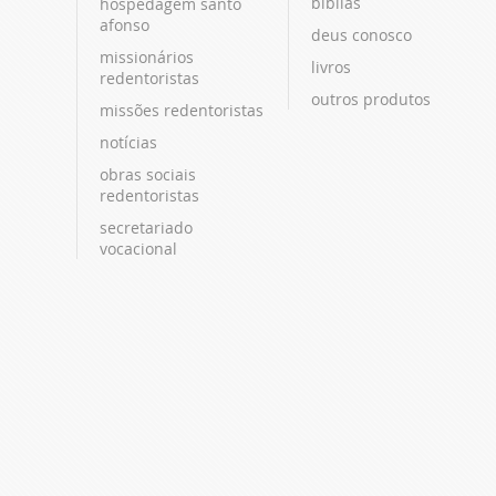
bíblias
hospedagem santo
afonso
deus conosco
missionários
livros
redentoristas
outros produtos
missões redentoristas
notícias
obras sociais
redentoristas
secretariado
vocacional