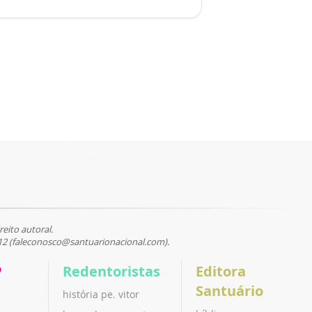
reito autoral.
12 (faleconosco@santuarionacional.com).
P
Redentoristas
Editora
Santuário
história pe. vitor