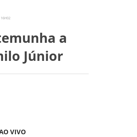
 16H02
stemunha a
ilo Júnior
 AO VIVO