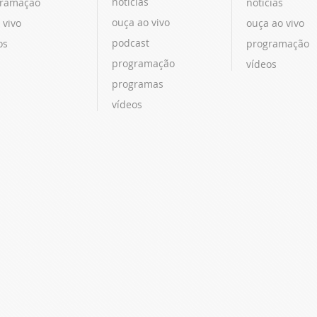
notícias
ramação
notícias
ouça ao vivo
 vivo
ouça ao vivo
podcast
os
programação
programação
vídeos
programas
vídeos