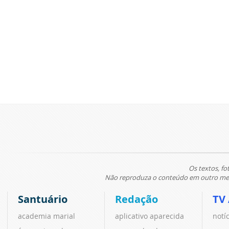
Os textos, fo
Não reproduza o conteúdo em outro meio
Santuário
Redação
TV
academia marial
aplicativo aparecida
notí