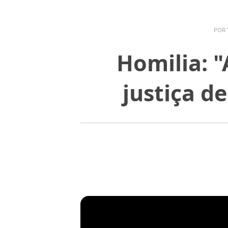
POR
Homilia: 
justiça d