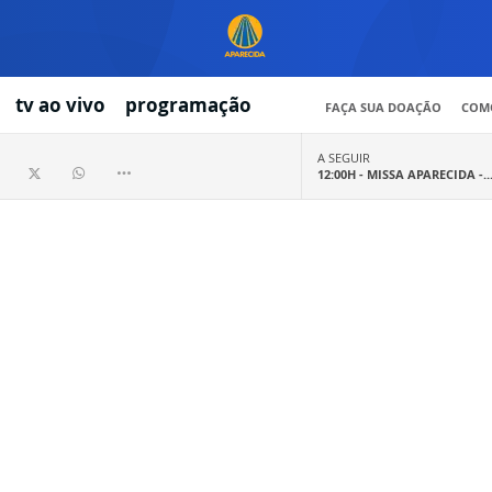
tv ao vivo
programação
FAÇA SUA DOAÇÃO
COMO
A SEGUIR
12:00H -
MISSA APARECIDA -..