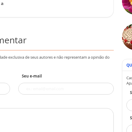
 a
omentar
dade exclusiva de seus autores e não representam a opinião do
QU
Seu e-mail
Cad
Ap
S