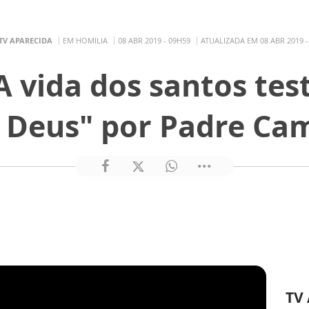
TV APARECIDA
EM HOMILIA
08 ABR 2019 - 09H59
ATUALIZADA EM 08 ABR 2019 -
"A vida dos santos te
e Deus" por Padre Cam
TV