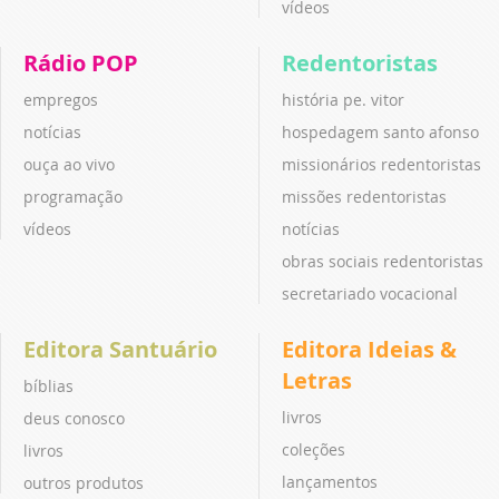
vídeos
Rádio POP
Redentoristas
empregos
história pe. vitor
notícias
hospedagem santo afonso
ouça ao vivo
missionários redentoristas
programação
missões redentoristas
vídeos
notícias
obras sociais redentoristas
secretariado vocacional
Editora Santuário
Editora Ideias &
Letras
bíblias
livros
deus conosco
coleções
livros
lançamentos
outros produtos