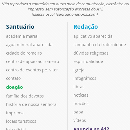
Não reproduza o conteúdo em outro meio de comunicação, eletrônico ou
impresso, sem autorização expressa do A12
(faleconosco@santuarionacional.com).
Santuário
Redação
academia marial
aplicativo aparecida
água mineral aparecida
campanha da fraternidade
cidade do romeiro
dúvidas religiosas
centro de apoio ao romeiro
espiritualidade
centro de eventos pe. vitor
igreja
contato
infográficos
doação
libras
notícias
família dos devotos
orações
história de nossa senhora
papa
imprensa
vídeos
locais turísticos
anuncie no A12
loja oficial