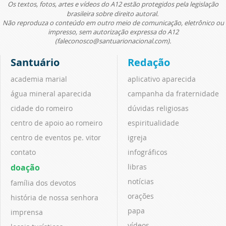
Os textos, fotos, artes e vídeos do A12 estão protegidos pela legislação
brasileira sobre direito autoral.
Não reproduza o conteúdo em outro meio de comunicação, eletrônico ou
impresso, sem autorização expressa do A12
(faleconosco@santuarionacional.com).
Santuário
Redação
academia marial
aplicativo aparecida
água mineral aparecida
campanha da fraternidade
cidade do romeiro
dúvidas religiosas
centro de apoio ao romeiro
espiritualidade
centro de eventos pe. vitor
igreja
contato
infográficos
doação
libras
notícias
família dos devotos
orações
história de nossa senhora
papa
imprensa
vídeos