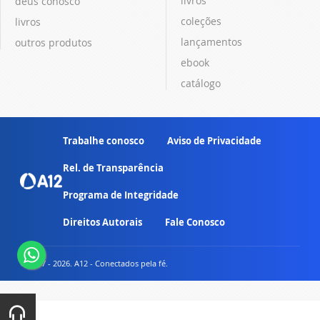
livros
deus conosco
coleções
livros
lançamentos
outros produtos
ebook
catálogo
Trabalhe conosco
Aviso de Privacidade
Rel. de Transparência
Programa de Integridade
Direitos Autorais
Fale Conosco
© 2007 - 2026. A12 - Conectados pela fé.