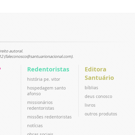
reito autoral.
12 (faleconosco@santuarionacional.com).
P
Redentoristas
Editora
Santuário
história pe. vitor
bíblias
hospedagem santo
afonso
deus conosco
missionários
livros
redentoristas
outros produtos
missões redentoristas
notícias
obras sociais