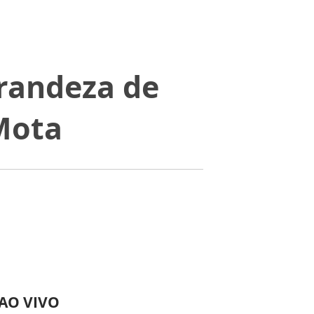
grandeza de
Mota
 AO VIVO