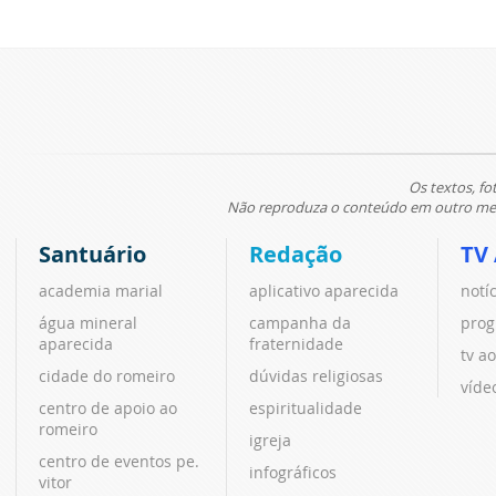
Os textos, fo
Não reproduza o conteúdo em outro meio
Santuário
Redação
TV
academia marial
aplicativo aparecida
notí
água mineral
campanha da
prog
aparecida
fraternidade
tv ao
cidade do romeiro
dúvidas religiosas
víde
centro de apoio ao
espiritualidade
romeiro
igreja
centro de eventos pe.
infográficos
vitor