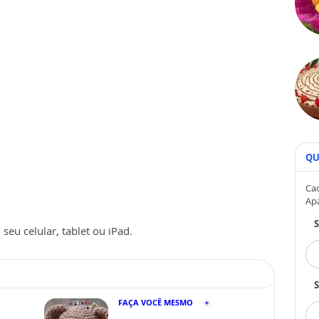
QU
Cad
Ap
seu celular, tablet ou iPad.
S
FAÇA VOCÊ MESMO