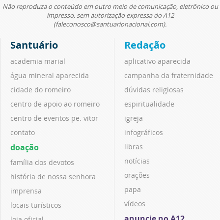
Não reproduza o conteúdo em outro meio de comunicação, eletrônico ou
impresso, sem autorização expressa do A12
(faleconosco@santuarionacional.com).
Santuário
Redação
academia marial
aplicativo aparecida
água mineral aparecida
campanha da fraternidade
cidade do romeiro
dúvidas religiosas
centro de apoio ao romeiro
espiritualidade
centro de eventos pe. vitor
igreja
contato
infográficos
doação
libras
notícias
família dos devotos
orações
história de nossa senhora
papa
imprensa
vídeos
locais turísticos
anuncie no A12
loja oficial