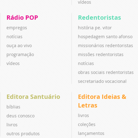
vídeos
Rádio POP
Redentoristas
empregos
história pe. vitor
notícias
hospedagem santo afonso
ouça ao vivo
missionários redentoristas
programação
missões redentoristas
vídeos
notícias
obras sociais redentoristas
secretariado vocacional
Editora Santuário
Editora Ideias &
Letras
bíblias
livros
deus conosco
coleções
livros
lançamentos
outros produtos