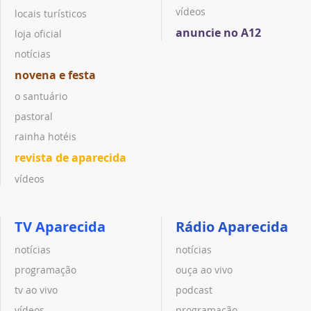
vídeos
locais turísticos
anuncie no A12
loja oficial
notícias
novena e festa
o santuário
pastoral
rainha hotéis
revista de aparecida
vídeos
TV Aparecida
Rádio Aparecida
notícias
notícias
programação
ouça ao vivo
tv ao vivo
podcast
vídeos
programação